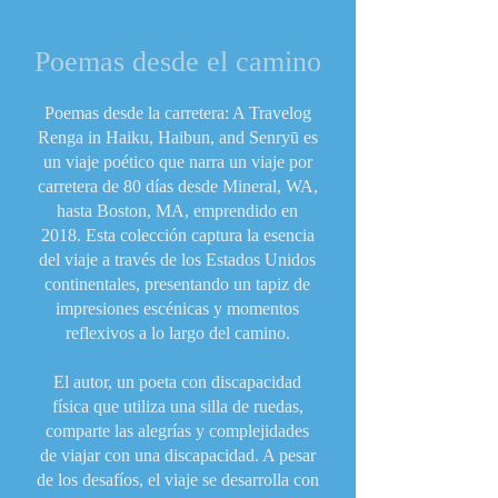
Poemas desde el camino
Poemas desde la carretera: A Travelog
Renga in Haiku, Haibun, and Senryū es
un viaje poético que narra un viaje por
carretera de 80 días desde Mineral, WA,
hasta Boston, MA, emprendido en
2018. Esta colección captura la esencia
del viaje a través de los Estados Unidos
continentales, presentando un tapiz de
impresiones escénicas y momentos
reflexivos a lo largo del camino.
El autor, un poeta con discapacidad
física que utiliza una silla de ruedas,
comparte las alegrías y complejidades
de viajar con una discapacidad. A pesar
de los desafíos, el viaje se desarrolla con