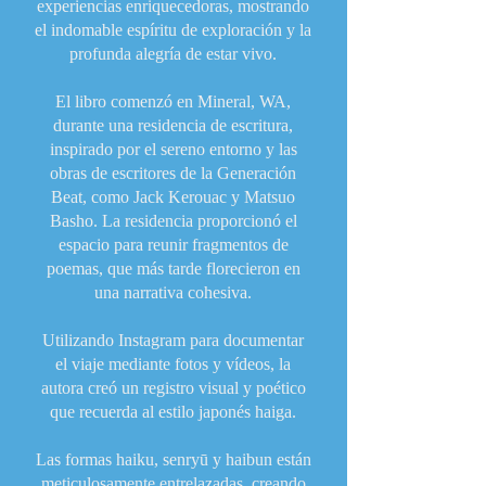
experiencias enriquecedoras, mostrando
el indomable espíritu de exploración y la
profunda alegría de estar vivo.
El libro comenzó en Mineral, WA,
durante una residencia de escritura,
inspirado por el sereno entorno y las
obras de escritores de la Generación
Beat, como Jack Kerouac y Matsuo
Basho. La residencia proporcionó el
espacio para reunir fragmentos de
poemas, que más tarde florecieron en
una narrativa cohesiva.
Utilizando Instagram para documentar
el viaje mediante fotos y vídeos, la
autora creó un registro visual y poético
que recuerda al estilo japonés haiga.
Las formas haiku, senryū y haibun están
meticulosamente entrelazadas, creando