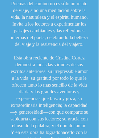
Poemas del camino no es sólo un relato
de viaje, sino una meditación sobre la
vida, la naturaleza y el espíritu humano.
Invita a los lectores a experimentar los
paisajes cambiantes y las reflexiones
internas del poeta, celebrando la belleza
del viaje y la resistencia del viajero.
Esta obra reciente de Cristina Cortez
demuestra todas las virtudes de sus
escritos anteriores: su irrepressible amor
a la vida, su gratitud por todo lo que le
ofrecen tanto lo mas sencillo de la vida
diaria y las grandes aventuras y
experiencias que busca y goza; su
extraordinaria inteligencia; la capacidad
—y generosidad!—con que comparte su
sabiduría con sus lectores; su gracia con
el uso de la palabra, y el don del autor.
Y en esta obra ha logradohacerlo con la