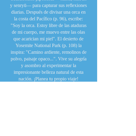
y senryū— para capturar sus reflexiones
diarias. Después de divisar una orca en
la costa del Pacífico (p. 96), escribe:
"Soy la orca. Estoy libre de las ataduras
de mi cuerpo, me muevo entre las olas
que acarician mi piel". El desierto de
Yosemite National Park (p. 108) la
inspira: "Camino ardiente, remolinos de
polvo, paisaje opaco...". Vive su alegría
y asombro al experimentar la
impresionante belleza natural de esta
nación. ¡Planea tu propio viaje!
—Paulette Demers Turco, Shimmer, an
ekphrastic poetry collection (Kelsay
Books, 2023)
Disponible
Comprar ahora
Amazon