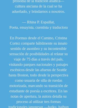
prosodia de la tradición asiática—
cultura anciana de la cual se ha
adueñado, y brindarnos a nosotros.
— Rhina P. Espaillat,
Poeta, ensayista, cuentista y traductora
En Poemas desde el Camino, Cristina
Cortez comparte hábilmente su innato
sentido de asombro y su incontenible
sensación de posibilidades al relatar su
viaje de 75 días a través del país,
visitando parques nacionales y paisajes
escénicos desde las afueras de Seattle
hasta Boston, todo desde la perspectiva
como usuaria de silla de ruedas
motorizada, marcando su transición de
estudiante de poesía a escritora. En las
notas de apertura, la autora detalla su
proceso al utilizar tres formas
tradicionales japonesas —haiku, haibun