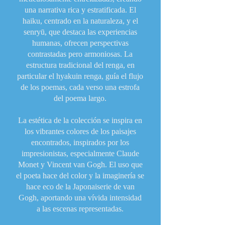
una narrativa rica y estratificada. El
haiku, centrado en la naturaleza, y el
senryū, que destaca las experiencias
humanas, ofrecen perspectivas
contrastadas pero armoniosas. La
estructura tradicional del renga, en
particular el hyakuin renga, guía el flujo
de los poemas, cada verso una estrofa
del poema largo.
La estética de la colección se inspira en
los vibrantes colores de los paisajes
encontrados, inspirados por los
impresionistas, especialmente Claude
Monet y Vincent van Gogh. El uso que
el poeta hace del color y la imaginería se
hace eco de la Japonaiserie de van
Gogh, aportando una vívida intensidad
a las escenas representadas.